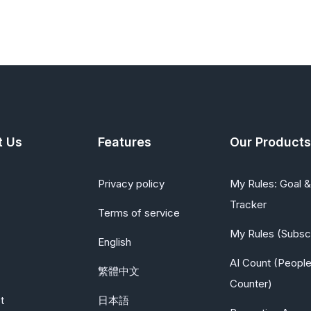
t Us
Features
Our Products
Privacy policy
My Rules: Goal &
Tracker
Terms of service
My Rules (Subscr
English
AI Count (Peopl
繁體中文
Counter)
t
日本語