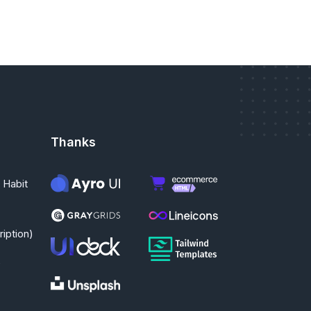
Thanks
 Habit
iption)
e