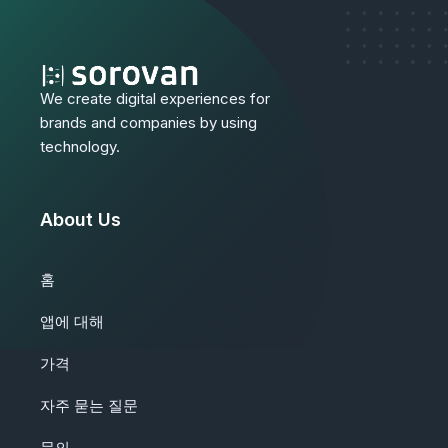
We create digital experiences for
brands and companies by using
technology.
About Us
홈
앱에 대해
가격
자주 묻는 질문
문의