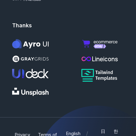
Thanks
日
한
/
English
Privacy
Terms of